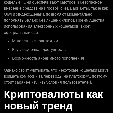
кошельки. Они обеспечивают быстрое и безопасное
внесение средств на игровой счёт. Варианты, такие как
Qiwi и Яндекс.Деньги, позволяют моментально
пополнять баланс без лишних хлопот. Преимущества
использования электронных кошельков:
1xbet
официальный сайт
Мгновенные транзакции
Круглосуточная доступность
Возможность анонимного пополнения
Однако стоит учитывать, что некоторые кошельки могут
взимать комиссии за переводы на платформу, поэтому
стоит заранее изучить условия пользователей.
Криптовалюты как
новый тренд