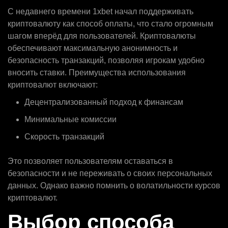
С недавнего времени 1xbet начал поддерживать
криптовалюту как способ оплаты, что стало огромным
шагом вперёд для пользователей. Криптовалюты
обеспечивают максимальную анонимность и
безопасность транзакций, позволяя игрокам удобно
вносить ставки. Преимущества использования
криптовалют включают:
Децентрализованный подход к финансам
Минимальные комиссии
Скорость транзакций
Это позволяет пользователям оставаться в
безопасности и не переживать о своих персональных
данных. Однако важно помнить о волатильности курсов
криптовалют.
Выбор способа