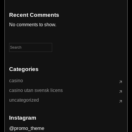
Recent Comments
No comments to show.
Search
Categories
casino
casino utan svensk licens
uncategorized
Instagram
@promo_theme