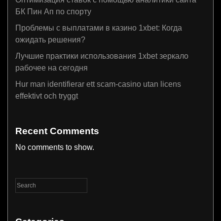
БК Пин Ап по спорту
Проблемы с выплатами в казино 1xbet: Когда
ожидать решения?
Лучшие практики использования 1xbet зеркало
рабочее на сегодня
Hur man identifierar ett scam-casino utan licens
effektivt och tryggt
Recent Comments
No comments to show.
Search