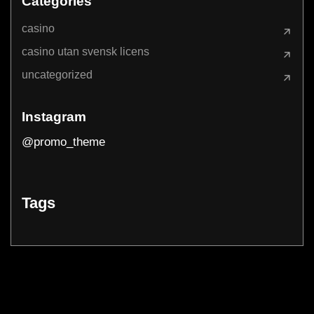
Categories
casino
casino utan svensk licens
uncategorized
Instagram
@promo_theme
Tags