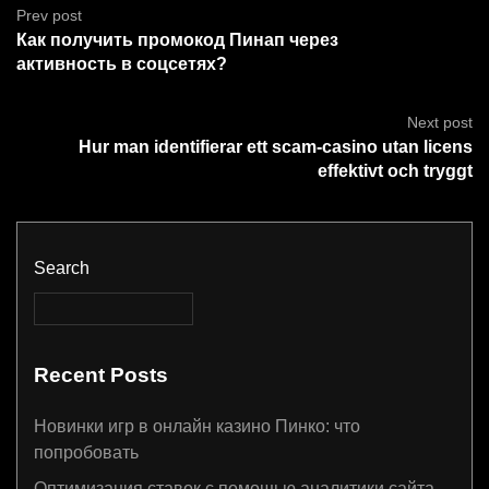
Prev post
Как получить промокод Пинап через
активность в соцсетях?
Next post
Hur man identifierar ett scam-casino utan licens
effektivt och tryggt
Search
Recent Posts
Новинки игр в онлайн казино Пинко: что
попробовать
Оптимизация ставок с помощью аналитики сайта