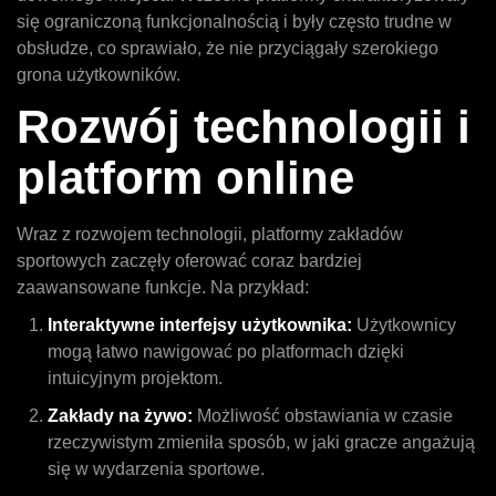
się ograniczoną funkcjonalnością i były często trudne w
obsłudze, co sprawiało, że nie przyciągały szerokiego
grona użytkowników.
Rozwój technologii i
platform online
Wraz z rozwojem technologii, platformy zakładów
sportowych zaczęły oferować coraz bardziej
zaawansowane funkcje. Na przykład:
Interaktywne interfejsy użytkownika:
Użytkownicy
mogą łatwo nawigować po platformach dzięki
intuicyjnym projektom.
Zakłady na żywo:
Możliwość obstawiania w czasie
rzeczywistym zmieniła sposób, w jaki gracze angażują
się w wydarzenia sportowe.