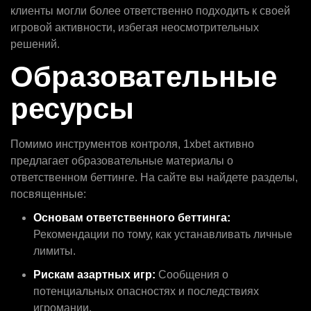
клиенты могли более ответственно подходить к своей
игровой активности, избегая неосмотрительных
решений.
Образовательные
ресурсы
Помимо инструментов контроля, 1xbet активно
предлагает образовательные материалы о
ответственном беттинге. На сайте вы найдете разделы,
посвященные:
Основам ответственного беттинга:
Рекомендации по тому, как устанавливать личные
лимиты.
Рискам азартных игр:
Сообщения о
потенциальных опасностях и последствиях
игромании.