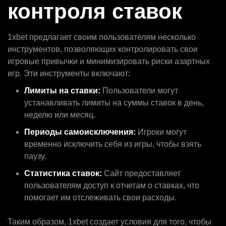
контроля ставок
1xbet предлагает своим пользователям несколько
инструментов, позволяющих контролировать свои
игровые привычки и минимизировать риски азартных
игр. Эти инструменты включают:
Лимиты на ставки:
Пользователи могут
устанавливать лимиты на суммы ставок в день,
неделю или месяц.
Периоды самоисключения:
Игроки могут
временно исключить себя из игры, чтобы взять
паузу.
Статистика ставок:
Сайт предоставляет
пользователям доступ к отчетам о ставках, что
помогает им отслеживать свои расходы.
Таким образом, 1xbet создает условия для того, чтобы