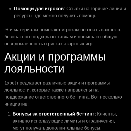
Помощи для игроков:
Ссылки на горячие линии и
ресурсы, где можно получить помощь.
Эти материалы помогают игрокам осознать важность
безопасного подхода к ставкам и повышают общую
осведомленность о рисках азартных игр.
Акции и программы
лояльности
1xbet предлагает различные акции и программы
лояльности, которые также направлены на
поддержание ответственного беттинга. Вот несколько
инициатив:
Бонусы за ответственный беттинг:
Клиенты,
активно использующие лимиты и ограничения,
могут получать дополнительные бонусы.