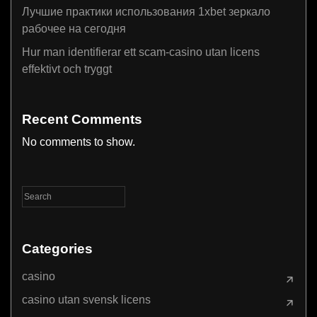
Лучшие практики использования 1xbet зеркало
рабочее на сегодня
Hur man identifierar ett scam-casino utan licens
effektivt och tryggt
Recent Comments
No comments to show.
Search
Categories
casino
casino utan svensk licens