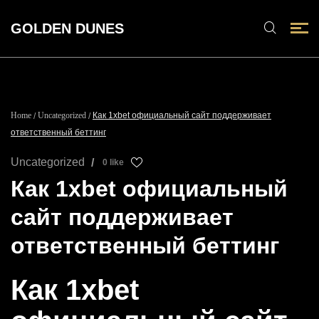
GOLDEN DUNES
Home
Uncategorized
Как 1xbet официальный сайт поддерживает
/
/
ответственный беттинг
Uncategorized
0 like
Как 1xbet официальный
сайт поддерживает
ответственный беттинг
Как 1xbet